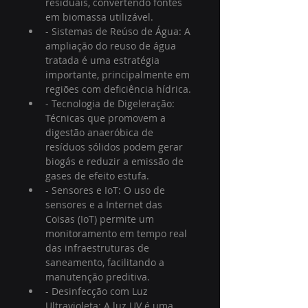
residuais, convertendo fontes 
em biomassa utilizável.
- Sistemas de Reúso de Água: A 
ampliação do reuso de água 
tratada é uma estratégia 
importante, principalmente em 
regiões com deficiência hídrica.
- Tecnologia de Digeleração: 
Técnicas que promovem a 
digestão anaeróbica de 
resíduos sólidos podem gerar 
biogás e reduzir a emissão de 
gases de efeito estufa.
- Sensores e IoT: O uso de 
sensores e a Internet das 
Coisas (IoT) permite um 
monitoramento em tempo real 
das infraestruturas de 
saneamento, facilitando a 
manutenção preditiva.
- Desinfecção com Luz 
Ultravioleta: A luz UV é uma 