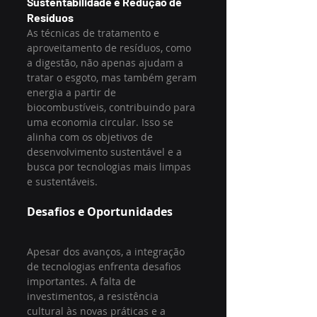
Sustentabilidade e Redução de 
Resíduos
As técnicas de tratamento e 
aproveitamento de resíduos, como 
a digestão, não apenas ajudam a 
tratar o esgoto, mas também geram 
energia a partir de 
biocombustíveis, contribuindo para 
uma economia circular. Isso se 
alinha com os objetivos de 
desenvolvimento sustentável e a 
busca por tecnologias mais limpas 
e sustentáveis.
Desafios e Oportunidades
Apesar dos avanços, a integração 
de tecnologias enfrenta desafios 
importantes. A falta de 
investimentos, a resistência 
cultural às novas práticas e a 