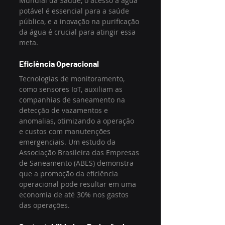
Mundial da Saúde, o acesso à água 
potável é essencial para a saúde 
pública, e a inovação na purificação 
da água é crucial para atingir essa 
meta.
Eficiência Operacional
Tecnologias de monitoramento, 
como sensores IoT, auxiliam as 
companhias de saneamento na 
detecção de vazamentos e 
anomalias, otimizando a operação 
e custos com manutenções 
emergenciais. Um estudo da 
Associação Brasileira das Empresas 
de Saneamento (ABES) demonstra 
que a promoção da eficiência 
operacional pode resultar em uma 
economia de até 30% nos gastos 
das operações.