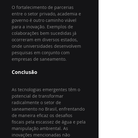
O fortalecimento de parcerias 
entre o setor privado, academia e 
governo é outro caminho viável 
para a inovação. Exemplos de 
colaborações bem sucedidas já 
ocorreram em diversos estados, 
onde universidades desenvolvem 
pesquisas em conjunto com 
empresas de saneamento.
Conclusão
As tecnologias emergentes têm o 
potencial de transformar 
radicalmente o setor de 
saneamento no Brasil, enfrentando 
de maneira eficaz os desafios 
fiscais pela escassez de água e pela 
manipulação ambiental. As 
inovações mencionadas não 