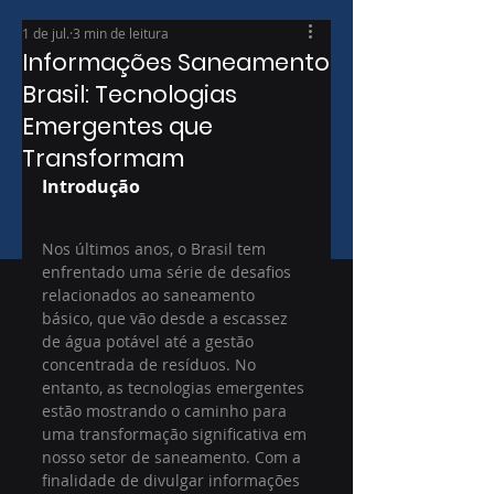
1 de jul.
3 min de leitura
Informações Saneamento
Brasil: Tecnologias
Emergentes que
Transformam
Introdução
Nos últimos anos, o Brasil tem 
enfrentado uma série de desafios 
relacionados ao saneamento 
básico, que vão desde a escassez 
de água potável até a gestão 
concentrada de resíduos. No 
entanto, as tecnologias emergentes 
estão mostrando o caminho para 
uma transformação significativa em 
nosso setor de saneamento. Com a 
finalidade de divulgar informações 