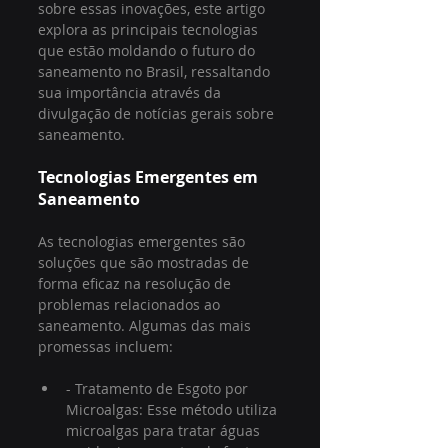
sobre essas inovações, este artigo 
explora as principais tecnologias 
que estão moldando o futuro do 
saneamento no Brasil, ressaltando 
sua importância através da 
divulgação de notícias gerais sobre 
saneamento.
Tecnologias Emergentes em 
Saneamento
As tecnologias emergentes são 
soluções que são mostradas de 
forma eficaz na resolução de 
problemas relacionados ao 
saneamento. Algumas das mais 
promessas incluem:
- Tratamento de Esgoto por 
Microalgas: Esse método utiliza 
microalgas para tratar águas 