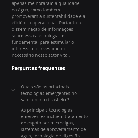
apenas melhoraram a qualidade 
da água, como também 
promoveram a sustentabilidade e a 
eficiência operacional. Portanto, a 
disseminação de informações 
sobre essas tecnologias é 
fundamental para estimular o 
interesse e o investimento 
necessário nesse setor vital.
Perguntas frequentes
Quais são as principais 
tecnologias emergentes no 
saneamento brasileiro?
As principais tecnologias 
emergentes incluem tratamento 
de esgoto por microalgas, 
sistemas de aproveitamento de 
água, tecnologia de digestão, 