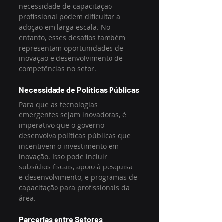
necessidade de capacitação 
profissional podem dificultar a 
adoção em larga escala. No 
entanto, esses desafios também 
representam oportunidades de 
inovação e desenvolvimento de 
competências no setor.
Necessidade de Políticas Públicas
Para que as tecnologias 
emergentes sejam inovadoras, é 
imperativo que o governo 
desenvolva políticas públicas que 
incentivem o investimento em 
inovação. Isso pode incluir 
subsídios fiscais, apoio à pesquisa 
e desenvolvimento, e programas de 
capacitação para profissionais da 
área.
Parcerias entre Setores