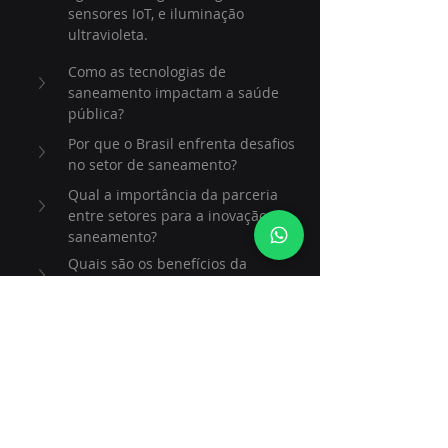
sensores IoT, e iluminação 
ultravioleta.
Como as tecnologias de 
saneamento impactam a saúde 
pública?
Por que o Brasil enfrenta desafios 
no setor de saneamento?
Qual a importância da parceria 
entre setores para a inovação em 
saneamento?
Quais são os benefícios da 
eficiência operacional no 
saneamento?