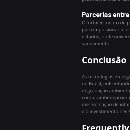
Parcerias entre
O fortalecimento de p
para impulsionar a i
estados, onde univer
saneamento.
Conclusão
As tecnologias emerg
no Brasil, enfrentand
degradação ambiental
como também promovem
disseminação de infor
e o investimento neces
Frequently