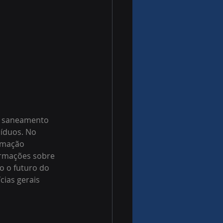
o saneamento 
íduos. No 
rmação 
ormações sobre 
o o futuro do 
ias gerais 