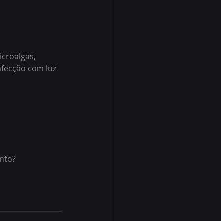
croalgas, 
nfecção com luz 
ento?