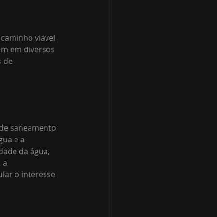
 caminho viável 
em em diversos 
 de 
r de saneamento 
gua e a 
dade da água, 
 a 
ar o interesse 