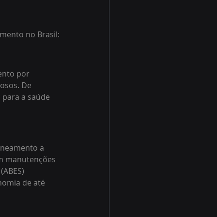
mento no Brasil:
ento por 
osos. De 
 para a saúde 
aneamento a 
om manutenções 
(ABES) 
nomia de até 