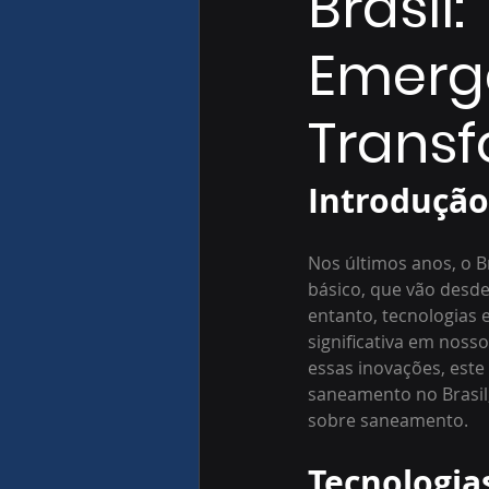
Brasil
Emerg
Trans
Introdução
Nos últimos anos, o B
básico, que vão desde
entanto, tecnologias
significativa em noss
essas inovações, este
saneamento no Brasil,
sobre saneamento.
Tecnologi