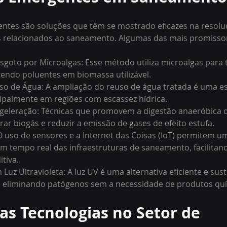
entes são soluções que têm se mostrado eficazes na resolu
relacionados ao saneamento. Algumas das mais promissor
sgoto por Microalgas: Esse método utiliza microalgas para 
tendo poluentes em biomassa utilizável.
so de Água: A ampliação do reuso de água tratada é uma es
ipalmente em regiões com escassez hídrica.
igeleração: Técnicas que promovem a digestão anaeróbica d
ar biogás e reduzir a emissão de gases de efeito estufa.
 O uso de sensores e a Internet das Coisas (IoT) permitem u
 tempo real das infraestruturas de saneamento, facilitand
tiva.
Luz Ultravioleta: A luz UV é uma alternativa eficiente e sus
a, eliminando patógenos sem a necessidade de produtos qu
as Tecnologias no Setor de 