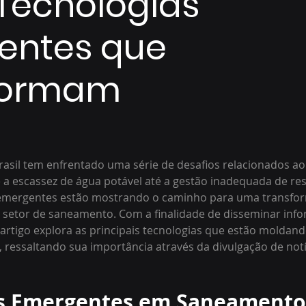
: Tecnologias
entes que
formam
rasil tem enfrentado uma série de desafios relacionados a
 a escassez de água potável até a gestão inadequada de res
 emergentes estão mostrando o caminho para uma transfo
o setor de saneamento. Com a finalidade de disseminar inf
 artigo explora as principais tecnologias que estão moldand
 ressaltando sua importância através da divulgação de notíc
as Emergentes em Saneamento