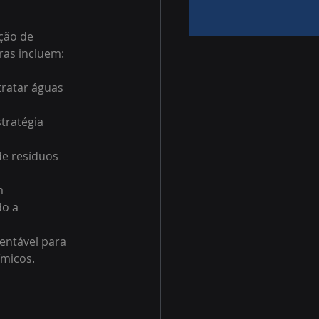
ção de 
as incluem:
tratar águas 
tratégia 
e resíduos 
m 
o a 
tentável para 
ímicos.