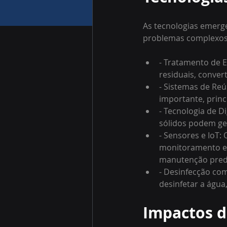
As tecnologias emerg
problemas complexos 
- Tratamento de E
residuais, conver
- Sistemas de Reú
importante, princ
- Tecnologia de D
sólidos podem ger
- Sensores e IoT:
monitoramento em
manutenção predi
- Desinfecção com 
desinfetar a águ
Impactos d